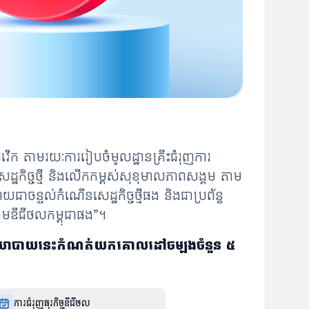
ើក តាមរយៈការរៀបចំមូលដ្ឋានគ្រឹះជំរុញការ
នសេដ្ឋកិច្ចថ្មី និងលើកកម្ពស់សុខុមាលភាពសង្គម តាម
ចន្ទល់កំណើនសេដ្ឋកិច្ចថ្មីផង និងជាប្រព័ន្ធ
គមឌីជីថលកម្ពុជាផង”។
ឌគោលនយោបាយនេះកំណត់យកគោលដៅចម្បងចំនួន ៥
ការជំរុញធុរកិច្ចឌីជីថល