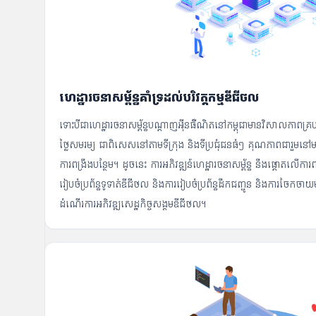
ហេដ្ឋារចនាសម្ព័ន្ធគាំទ្រដល់បរិវត្តកម្មឌីជីថល
ទោះបីជាហេដ្ឋារចនាសម្ព័ន្ធបណ្ដាញអ៊ីនធឺណិតនៅកម្ពុជាមានវិសាលភាពគ្រ
ថ្លៃសមរម្យ ជាពិសេសនៅតាមទីក្រុង និងទីប្រជុំជនធំៗ គុណភាពជារួម
ការពង្រឹងបន្ថែម។ ដូចនេះ ការអភិវឌ្ឍន៍ហេដ្ឋារចនាសម្ព័ន្ធ នឹងផ្តោតល
រៀបចំប្រព័ន្ធទូទាត់ឌីជីថល និងការរៀបចំប្រព័ន្ធដឹកជញ្ជូន និងការចែកចា
ដំណើរការអភិវឌ្ឍសេដ្ឋកិច្ចសង្គមឌីជីថល។