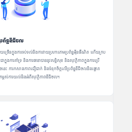
រព័ន្ធឌីជីថល
្រើនក្នុងការទប់ទល់នឹងការវាយប្រហារតាមប្រព័ន្ធអ៊ីនធឺណិត ហើយក្រប
ជាក្នុងការគាំទ្រ និងការធានាបាននូវសន្តិសុខ និងសុវត្ថិភាពក្នុងការប្រើ
ចនេះ ការកសាងភាពជឿជាក់ និងទំនុកចិត្តលើប្រព័ន្ធឌីជីថលនឹងផ្តោត
កម្ពស់ការយល់ដឹងអំពីសុវត្ថិភាពឌីជីថល។