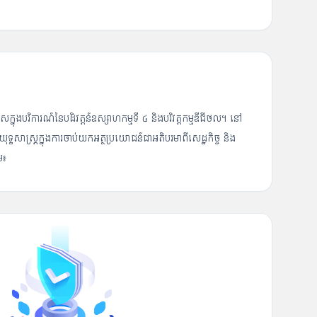
ុងបរិការណ៍នៃបដិវត្តន៍ឧស្សាហកម្មទី ៤ និងបរិវត្តកម្មឌីជីថល។ នៅ
ធសាស្រ្តក្នុងការចាប់យកអត្ថប្រយោជន៍ជាអតិបរមាពីសេដ្ឋកិច្ច និង
ម៖