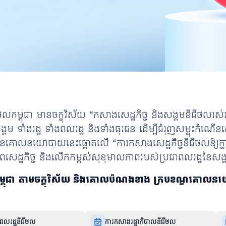
ម្ពុជា មានចក្ខុវិស័យ “កសាងសេដ្ឋកិច្ច និងសង្គមឌីជីថលរស់រវ
ង្គម ទាំងរដ្ឋ ទាំងពលរដ្ឋ និងទាំងធុរជន ដើម្បីជំរុញសម្ទុះកំណើ
នៃគោលនយោបាយនេះផ្តោតលើ “ការកសាងសេដ្ឋកិច្ចឌីជីថលឱ្យក្លាយជា
ាពសេដ្ឋកិច្ច និងលើកកម្ពស់សុខុមាលភាពរបស់ប្រជាពលរដ្ឋនៃសង្
ឌីជីថលកម្ពុជា តាមចក្ខុវិស័យ និងគោលបំណងខាង ក្របខណ្
លរដ្ឋឌីជីថល
ការកសាងរដ្ឋាភិបាលឌីជីថល