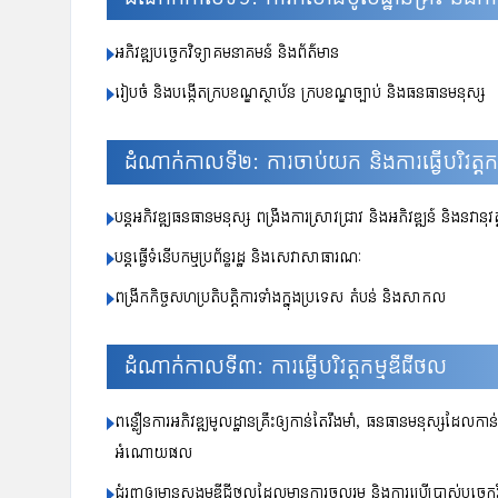
អភិវឌ្ឍបច្ចេកវិទ្យាគមនាគមន៍ និងព័ត៌មាន
រៀបចំ និងបង្កើតក្របខណ្ឌស្ថាប័ន ក្របខណ្ឌច្បាប់ និងធនធានមនុស្ស
ដំណាក់កាលទី២: ការចាប់យក និងការធ្វើបរិវត្តក
បន្តអភិវឌ្ឍធនធានមនុស្ស ពង្រឹងការស្រាវជ្រាវ និងអភិវឌ្ឍន៍ និងនវានុវត្
បន្តធ្វើទំនើបកម្មប្រព័ន្ធរដ្ឋ និងសេវាសាធារណៈ
ពង្រីកកិច្ចសហប្រតិបត្តិការទាំងក្នុងប្រទេស តំបន់ និងសាកល
ដំណាក់កាលទី៣: ការធ្វើបរិវត្តកម្មឌីជីថល
ពន្លឿនការអភិវឌ្ឍមូលដ្ឋានគ្រឹះឲ្យកាន់តែរឹងមាំ, ធនធានមនុស្សដែលកា
អំណោយផល
ជំរុញឲ្យមានសង្គមឌីជីថលដែលមានការចូលរួម និងការប្រើប្រាស់បច្ចេកវិទ