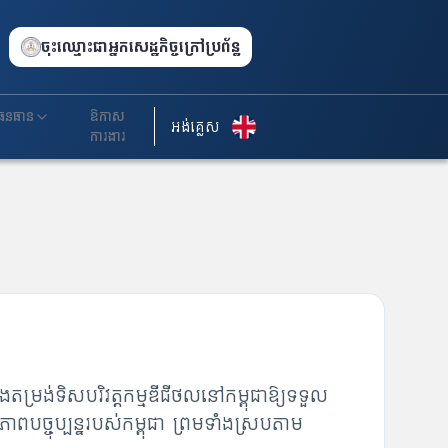
ចុះឈ្មោះជាអ្នកសេដ្ឋកិច្ចក្រៅប្រព័ន្ធ
ធនធាន
ឱកាស
អង់គ្លេស
ការងារ
្រង់ទិសបរិវត្តកម្មឌីជីថលនៅកម្ពុជាឱ្យទទួល
ច្ចុប្បន្នរបស់កម្ពុជា ព្រមទាំងស្របតាម