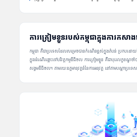
ការត្រៀមខ្លួនរបស់កម្ពុជាក្នុងការកសាង
កម្ពុជា គឺជាប្រទេសដែលសម្រេចបានកំណើនខ្ពស់ក្នុងតំបន់ ប្រកបដោយជី
ក្នុងដំណើរឆ្ពោះទៅបរិវត្តកម្មឌីជីថល ការត្រៀមខ្លួន គឺជាបុរេលក្ខខ
សង្គមឌីជីថល។ តាមរយៈឧត្តមានុវត្តន៍នៃការអនុវត្ត នៅតាមបណ្ដាប្រ