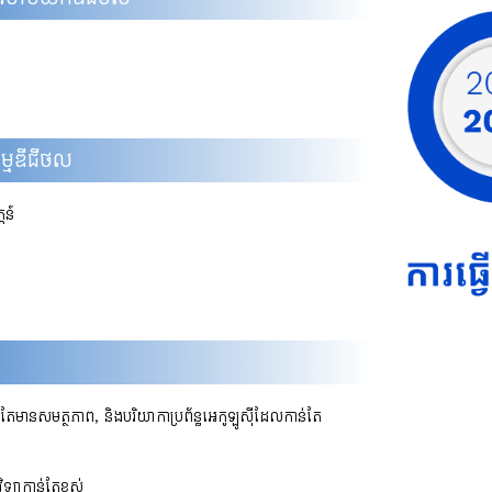
ម្មឌីជីថល
តន៍
ន់តែមានសមត្ថភាព, និងបរិយាកាប្រព័ន្ធអេកូឡូស៊ីដែលកាន់តែ
្យាកាន់តែខ្ពស់