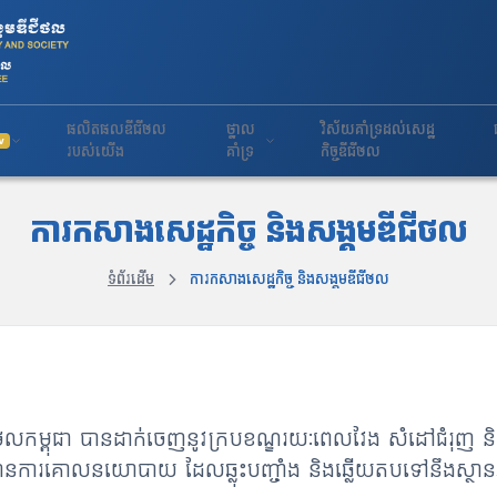
ផលិតផលឌីជីថល
ថ្នាល
វិស័យគាំទ្រដល់សេដ្ឋ
w
របស់យើង
គាំទ្រ
កិច្ចឌីជីថល
ការកសាងសេដ្ឋកិច្ច និងសង្គមឌីជីថល
ទំព័រដើម
ការកសាងសេដ្ឋកិច្ច និងសង្គមឌីជីថល
កម្ពុជា បានដាក់ចេញនូវក្របខណ្ឌរយៈពេលវែង សំដៅជំរុញ និងតម
នការគោលនយោបាយ ដែលឆ្លុះបញ្ចាំង និងឆ្លើយតបទៅនឹងស្ថានភាពប