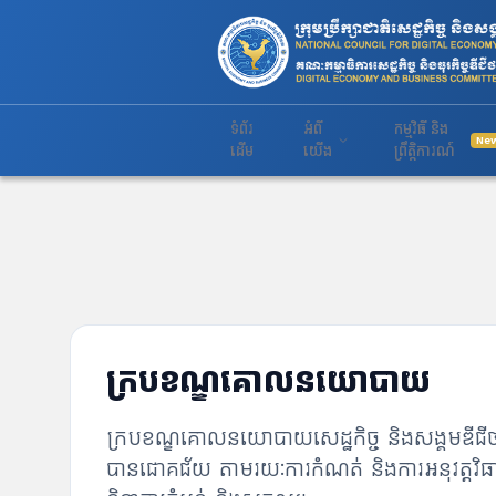
ទំព័រ
អំពី
កម្មវិធី និង
Ne
ដើម
យើង
ព្រឹត្តិការណ៍
ក្របខណ្ឌគោលនយោបាយ
ក្របខណ្ឌគោលនយោបាយសេដ្ឋកិច្ច និងសង្គមឌីជីថល
បានជោគជ័យ តាមរយៈការកំណត់ និងការអនុវត្តវិធា