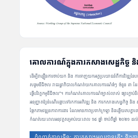
គោលការណ៍ក្នុងការកសាងសេដ្ឋកិច្ច និ
ដើម្បីពន្លឿនការចាប់យក និង ការទាញយកអត្ថប្រយោជន៍ពីការវិវឌ្ឍនៃបច្ច
សង្គមឌីជីថល រាជរដ្ឋាភិបាលកំណត់យកគោលការណ៍ធំៗ ចំនួន ៣ ដែល
ធ្វើបរិវត្តកម្មឌីជីថល”។ ការកំណត់គោលការណ៍ច្បាស់លាស់ ផ្សារភ្
អនុញ្ញាតឱ្យដំណើរឆ្ពោះទៅរកការអភិវឌ្ឍ និង ការកសាងសេដ្ឋកិច្ច និង
ផ្អែកតាមវឌ្ឍនភាពការងារ ដែលមានភាពប្រទាក់ក្រឡា និងឆ្លើយតប
កំណត់រយៈពេលអនុវត្តសម្រាប់រយៈពេល ១៥ ឆ្នាំ ចាប់ពីឆ្នាំ ២០២១ ដល់
ដំណាក់កាលទី១: ការកសាងមូលដ្ឋានគ្រឹះ និងក