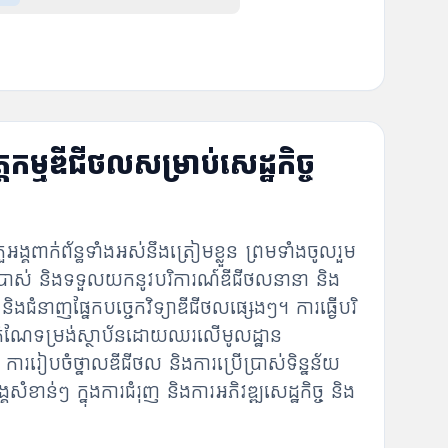
តកម្មឌីជីថលសម្រាប់សេដ្ឋកិច្ច
គពាក់ព័ន្ធទាំងអស់នឹងត្រៀមខ្លួន ព្រមទាំងចូលរួម
្រើប្រាស់ និងទទួលយកនូវបរិការណ៍ឌីជីថលនានា និង
ិងជំនាញផ្នែកបច្ចេកវិទ្យាឌីជីថលផ្សេងៗ។ ការធ្វើបរិ
ធ្វើកំណែទម្រង់ស្ថាប័នដោយឈរលើមូលដ្ឋាន
 ការរៀបចំថ្នាលឌីជីថល និងការប្រើប្រាស់ទិន្នន័យ
ំខាន់ៗ ក្នុងការជំរុញ និងការអភិវឌ្ឍសេដ្ឋកិច្ច និង