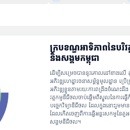
ក្របខណ្ឌអាទិភាពនៃបរិវត្
និងសង្គមកម្ពុជា
ដើម្បីសម្រេចបាននូវគោលដៅខាងលើ តួអង្
អភិវឌ្ឍហេដ្ឋារចនាសម្ព័ន្ធមូលដ្ឋាន ប
អភិវឌ្ឍខ្លួនតាមរយៈការពង្រឹងចំណេះដឹង ន
វត្តកម្មឌីជីថលចាប់ផ្ដើមពីស្នូលនៃការ
បច្ចេកវិទ្យាឌីជីថល ដែលក្នុងនោះរួមមាន
ដែលកើតចេញពីការធ្វើអន្តរសកម្មនៃតួអង្គស
សង្គមឌីជីថល។