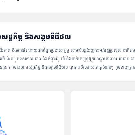
សេដ្ឋកិច្ច និងសង្គមឌីជីថល
វភាព និងមានអំណោយផលផ្នែកប្រជាសាស្រ្ត សម្រាប់បន្តជំរុញការអភិវឌ្ឍប្រទេស ជាពិសេសក្ន
ណ្ឌចាំបាច់ ដែលប្រទេសនានា បាន និងកំពុងរៀបចំ និងដាក់ចេញនូវក្របខណ្ឌគោលនយោបាយជាយុទ្
ទេសនានា ការចាប់យកសេដ្ឋកិច្ច និងសង្គមឌីជីថល ផ្តោតលើសមាសធាតុសំខាន់ៗ ដូចខាងក្រោ