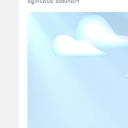
និន្នាការតំបន់ និងសកល។