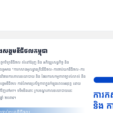
ងសង្គមឌីជីថលកម្ពុជា
េកវិទ្យាឌីជីថល សំដៅជំរុញ និង អភិវឌ្ឍសេដ្ឋកិច្ច និង
រួមមាន “ការកសាងមូលដ្ឋានគ្រឹះឌីជីថល-ការចាប់យកឌីជីថល-ការ
ជាប់នឹងវិធានការគោលនយោបាយ និង ផែនការសកម្មភាពច្បាស់លាស់ នឹង
 សង្គមឌីជីថល កាន់តែមានប្រសិទ្ធភាពក្នុងកំឡុងពេលអនុវត្ត ដោយ
គ្នាទៅវិញទៅមក។ ទទឹមនឹងនោះ ក្របខណ្ឌគោលនយោបាយនេះ
ឆ្នាំ ២០៣៥។
ារចាប់យកឌីជីថល