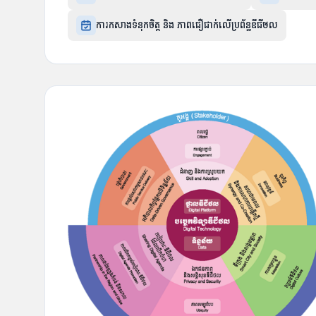
ការកសាងទំនុកចិត្ត និង ភាពជឿជាក់លើប្រព័ន្ធឌីជីថល