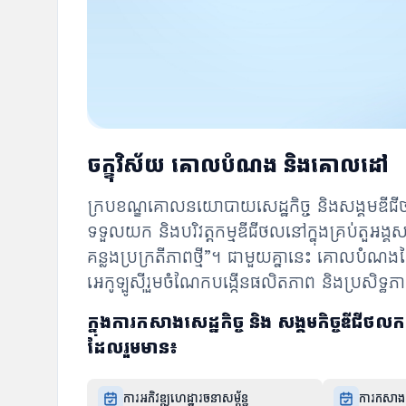
ចក្ខុវិស័យ គោលបំណង និងគោលដៅ
ក្របខណ្ឌគោលនយោបាយសេដ្ឋកិច្ច និងសង្គមឌីជីថលក
ទទួលយក និងបរិវត្តកម្មឌីជីថលនៅក្នុងគ្រប់តួអង្គស
គន្លងប្រក្រតីភាពថ្មី”។ ជាមួយគ្នានេះ គោលបំណង
អេកូឡូស៊ីរួមចំណែកបង្កើនផលិតភាព និងប្រសិទ្ធភ
ក្នុងការកសាងសេដ្ឋកិច្ច និង សង្គមកិច្ច
ដែលរួមមាន៖
ការអភិវឌ្ឍហេដ្ឋារចនាសម្ព័ន្ធ
ការកសាងព