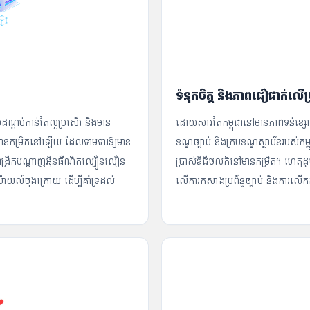
ទំនុកចិត្ត និងភាពជឿជាក់លើប្
បដណ្ដប់កាន់តែល្អប្រសើរ និងមាន
ដោយសារតែកម្ពុជានៅមានភាពទន់ខ្សោយច
នៅមានកម្រិតនៅឡើយ ដែលទាមទារឱ្យមាន
ខណ្ឌច្បាប់ និងក្របខណ្ឌស្ថាប័នរបស់កម្ពុ
ើការពង្រីកបណ្តាញអ៊ីនធឺណិតល្បឿនលឿន
ប្រាស់ឌីជីថលក៏នៅមានកម្រិត។ ហេតុដូ
យម៉ាយល៍ចុងក្រោយ ដើម្បីគាំទ្រដល់
លើការកសាងប្រព័ន្ធច្បាប់ និងការលើក