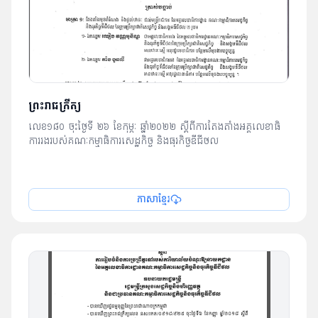
ព្រះរាជក្រឹត្យ
លេខ១៨០ ចុះថ្ងៃទី​ ២៦ ខែកុម្ភៈ ឆ្នាំ២០២២ ស្តីពី​ការតែងតាំង​អគ្គលេខាធិ
ការរង​របស់​គណៈកម្មាធិការ​សេដ្ឋកិច្ច និង​ធុរកិច្ចឌីជីថល
ភាសាខ្មែរ