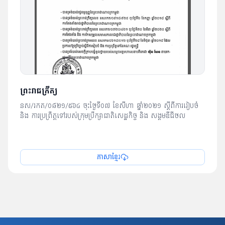
ព្រះរាជក្រឹត្យ
នស/រកត/០៨២១/៥៦៤ ចុះថ្ងៃទី០៧ ខែសីហា ឆ្នាំ២០២១ ស្តីពីការរៀបចំ
និង ការប្រព្រឹត្តទៅរបស់ក្រុមប្រឹក្សាជាតិសេដ្ឋកិច្ច និង សង្គមឌីជីថល
ភាសាខ្មែរ