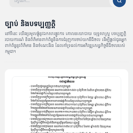
ច្បាប់ និងបទប្បញ្ញត្តិ
នៅទីនេះ យើងប្រមូលផ្តុំនូវឯកសារផ្លូវការ គោលនយោបាយ យុទ្ធសាស្ត្រ បទប្បញ្ញត្តិ
របាយការណ៍ និងព័ត៌មានពាក់ព័ន្ធនឹងការជំរុញការចាប់យកឌីជីថល ដើម្បីផ្តល់ជូនអ្នក
ពាក់ព័ន្ធនូវព័ត៌មាន និងចំណេះដឹង ដែលគាំទ្រដល់ការអភិវឌ្ឍសេដ្ឋកិច្ចឌីជីថលរបស់
កម្ពុជា។