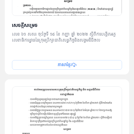
សេចក្ដីសម្រេច
លេខ ៦១ សសរ ចុះថ្ងៃទី ១៥​ ខែ​ កញ្ញា ឆ្នាំ ២០២២ ស្ដីពីការបង្កើតអគ្គ
លេខាធិការដ្ឋាននៃក្រុមប្រឹក្សាជាតិសេដ្ឋកិច្ចនិងសង្គមឌីជីថល
ភាសាខ្មែរ