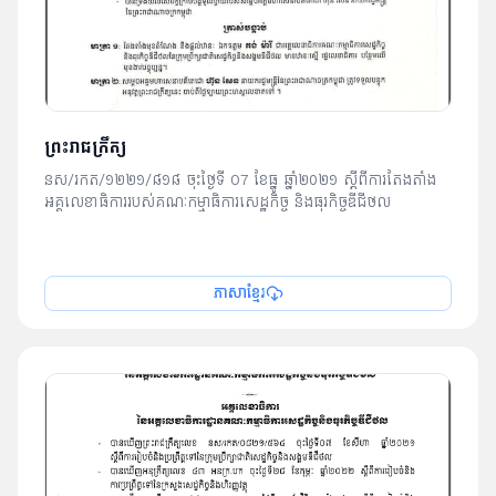
ព្រះរាជក្រឹត្យ
នស/រកត/១២២១/៨១៨ ចុះថ្ងៃទី​ 07 ខែធ្នូ ឆ្នាំ២០២១ ស្តីពី​ការតែងតាំង​
អគ្គលេខាធិការ​របស់​គណៈកម្មាធិការ​សេដ្ឋកិច្ច និង​ធុរកិច្ចឌីជីថល
ភាសាខ្មែរ