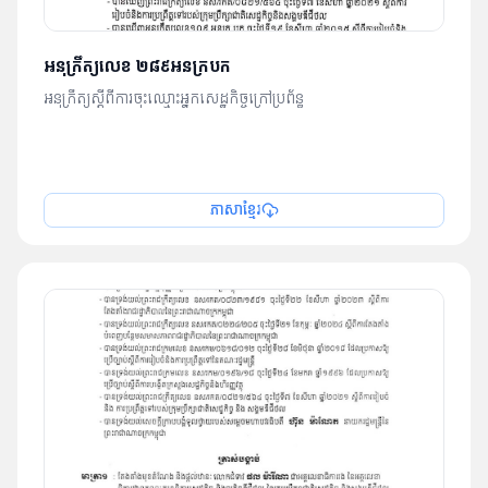
អនុក្រឹត្យលេខ ២៨៩អនក្របក
អនុក្រឹត្យស្តីពីការចុះឈ្មោះអ្នកសេដ្ឋកិច្ចក្រៅប្រព័ន្ធ
ភាសាខ្មែរ