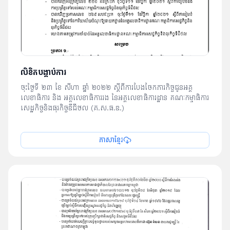
លិខិតបង្គាប់ការ
ចុះថ្ងៃទី ២៣ ខែ សីហា ឆ្នាំ ២០២២ ស្ដីពីការបែងចែកភារកិច្ចជូនអគ្គ
លេខាធិការ និង អគ្គលេខាធិការរង នៃអគ្គលេខាធិការដ្ឋាន គណៈកម្មាធិការ
សេដ្ឋកិច្ចនិងធុរកិច្ចឌីជីថល (គ.ស.ធ.ឌ.)
ភាសាខ្មែរ