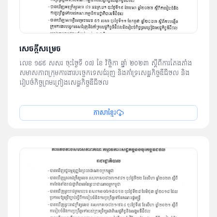
សេចក្ដីសម្រេច
លេខ ១៥៩ សសរ ចុះថ្ងៃទី ០៧​ ខែ​ វិច្ឆិកា ឆ្នាំ ២០២៣ ស្ដីពីការតែងតាំង
សមាសភាពក្រុមការងារបច្ចេកទេសជំរុញ និងគាំទ្រសេដ្ឋកិច្ចឌីជីថល និង
រៀបចំកិច្ចព្រមព្រៀងសេដ្ឋកិច្ចឌីជីថល
ភាសាខ្មែរ