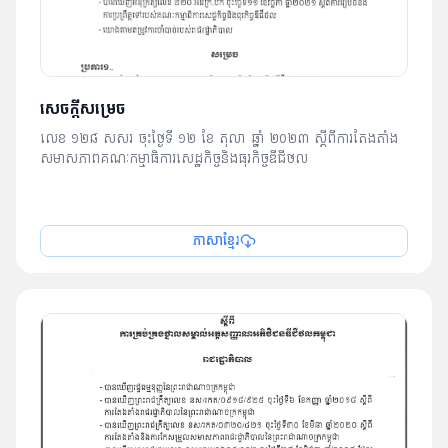
សេចក្ដីសម្រេច
លេខ ១២៨ សសរ ចុះថ្ងៃទី ១២​ ខែ តុលា ឆ្នាំ ២០២៣ ស្ដីពីការតែងតាំង
សមាសភាពគណៈកម្មាធិការសេដ្ឋកិច្ចនិងធុរកិច្ចឌីជីថល
ភាសាខ្មែរ