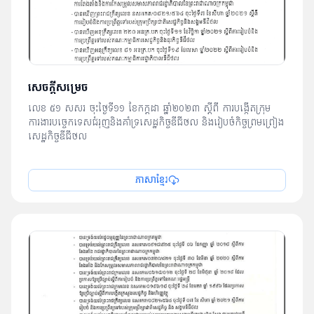
សេចក្តីសម្រេច
លេខ ៥១ សសរ ចុះថ្ងៃទី១១ ខែកក្តដា ឆ្នាំ២០២៣ ស្តីពី ការបង្កើតក្រុម
ការងារបច្ចេកទេសជំរុញនិងគាំទ្រសេដ្ឋកិច្ចឌីជីថល និងរៀបចំកិច្ចព្រមព្រៀង
សេដ្ឋកិច្ចឌីជីថល
ភាសាខ្មែរ