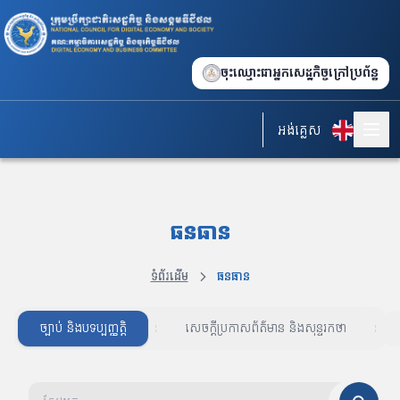
ចុះឈ្មោះជាអ្នកសេដ្ឋកិច្ចក្រៅប្រព័ន្ធ
អង់គ្លេស
ធនធាន
ទំព័រដើម
ធនធាន
ច្បាប់ និងបទប្បញ្ញត្តិ
សេចក្តីប្រកាសព័ត៌មាន និងសុន្ទរកថា