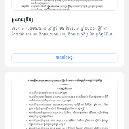
ព្រះរាជក្រឹត្យ
នស/រកត/០៥២៤/៤៨៩ ចុះថ្ងៃទី ២៤ ខែឧសភា ឆ្នាំ២០២៤ ស្តីពីការ
តែងតាំងអគ្គលេខាធិការរបស់គណៈកម្មាធិការសេដ្ឋកិច្ច និងធុរកិច្ចឌីជីថល
ភាសាខ្មែរ