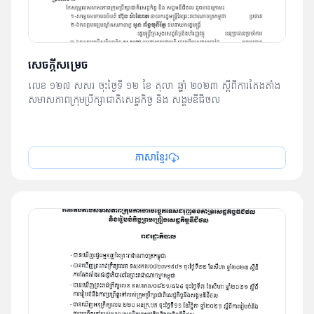
សេចក្ដីសម្រេច
លេខ ១២៧ សសរ ចុះថ្ងៃទី ១២​ ខែ តុលា ឆ្នាំ ២០២៣ ស្ដីពីការតែងតាំង
សមាសភាពក្រុមប្រឹក្សាជាតិសេដ្ឋកិច្ច និង សង្គមឌីជីថល
ភាសាខ្មែរ