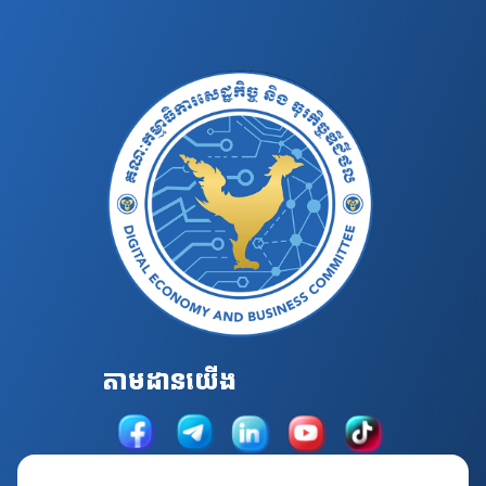
តាមដានយើង