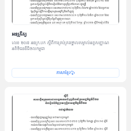
អនុក្រឹត្យ
លេខ ២០៧ អនក្រ.បក ស្តីពីការគ្រប់គ្រងថ្នាលសម្គាល់អត្តសញ្ញាណ
អតិថិជនឌីជីថលកម្ពុជា
ភាសាខ្មែរ