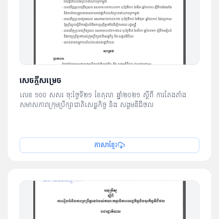
សេចក្តីសម្រេច
លេខ ១០០ សសរ ចុះថ្ងៃទី២១ ខែតុលា ឆ្នាំ២០២១ ស្តីពី ការតែងតាំង
សមាសភាពក្រុមប្រឹក្សាជាតិសេដ្ឋកិច្ច និង សង្គមឌីជីថល
ភាសាខ្មែរ