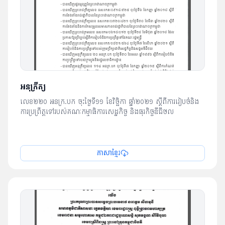
អនុក្រឹត្យ
លេខ២២០ អនក្រ.បក ចុះថ្ងៃទី១១ ខែវិច្ឆិកា ឆ្នាំ២០២១ ស្តីពី​ការរៀបចំ​និង​
ការប្រព្រឹត្ត​ទៅ​របស់​គណៈកម្មាធិការសេដ្ឋកិច្ច និងធុរកិច្ចឌីជីថល
ភាសាខ្មែរ