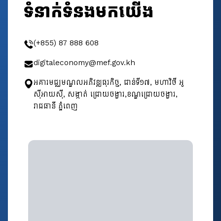
ទំនាក់ទំនងមកយើង
(+855) 87 888 608
digitaleconomy@mef.gov.kh
អគារមជ្ឈមណ្ឌលអភិវឌ្ឍធុរកិច្ច, ជាន់ទី​១៧, មហាវិថី អូ
ស៊ីអាយស៊ី, សង្កាត់ ជ្រោយចង្វារ,ខណ្ឌជ្រោយចង្វារ,
រាជធានី ភ្នំពេញ