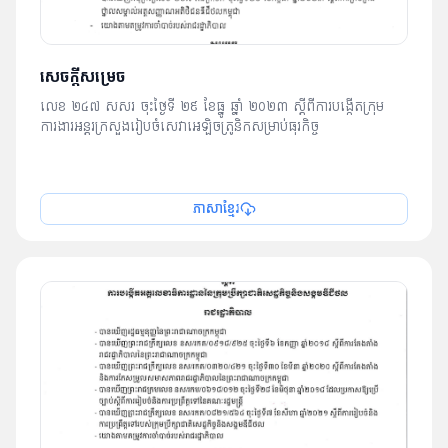
សេចក្ដីសម្រេច
លេខ ២៤៧ សសរ ចុះថ្ងៃទី ២៩​ ខែ​ធ្នូ ឆ្នាំ ២០២៣ ស្ដីពីការបង្កើតក្រុម
ការងារអន្ដរក្រសួងរៀបចំសេវាអេឡិចត្រូនិកសម្រាប់ធុរកិច្ច
ភាសាខ្មែរ