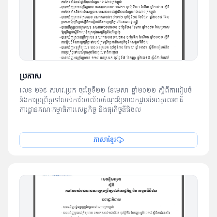
ប្រកាស
លេខ ២៦៩ សហវ.ប្រក ចុះថ្ងៃទី២២ ខែមេសា ឆ្នាំ២០២២ ស្តីពី​ការរៀបចំ​
និង​ការប្រព្រឹត្តទៅ​របស់​ការិយាល័យ​ចំណុះ​ឱ្យ​នាយកដ្ឋាន​នៃអគ្គលេខាធិ
ការដ្ឋាន​គណៈកម្មាធិការ​សេដ្ឋកិច្ច និង​ធុរកិច្ចឌីជីថល
ភាសាខ្មែរ