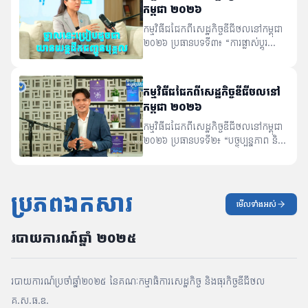
ឯកឧត្តម ជា សេរីវឌ្ឍ អគ្គលេខាធិការ នៃ
កម្ពុជា ២០២៦
អគ្គលេខាធិការដ្ឋានគណៈកម្មាធិការ
រដ្ឋាភិបាលឌីជីថល។
កម្មវិធីជជែកពីសេដ្ឋកិច្ចឌីជីថលនៅកម្ពុជា
២០២៦ ប្រធានបទទី៣៖ “ការផ្លាស់ប្តូរ
ទិន្នន័យ៖ តើថ្នាលផ្លាស់ប្តូរទិន្នន័យកម្ពុជា
(CamDX) អាចធានាបានយ៉ាងដូចម្តេចនូវ
ការរក្សាការសម្ងាត់ សុចរិតភាព និង អន្តរ
កម្មវិធីជជែកពីសេដ្ឋកិច្ចឌីជីថលនៅ
ប្រតិបត្តិការនៃទិន្នន័យរវាង ភាគីដែលធ្វើការ
កម្ពុជា ២០២៦
ផ្លាស់ប្តូរទិន្នន័យ” វាគ្មិនកិត្តិយស៖ លោក
ស្រី ហ៊ាន ឡូរីដានាយករង មជ្ឈមណ្ឌល
កម្មវិធីជជែកពីសេដ្ឋកិច្ចឌីជីថលនៅកម្ពុជា
បណ្តុះធុរកិច្ចថ្មី “តេជោ”។
២០២៦ ប្រធានបទទី២៖ “បច្ចុប្បន្នភាព និង
អនាគតនៃអត្តសញ្ញាណឌីជីថលនៅកម្ពុជា”
វាគ្មិនកិត្តិយស៖ លោកឧត្តមសេនីយ៍ទោ
ម៉ៅ វិស្សុត អគ្គនាយករង នៃអគ្គនាយក
ដ្ឋាន បច្ចេកវិទ្យាឌីជីថល និងផ្សព្វផ្សាយ
ប្រភពឯកសារ
មើលទាំងអស់
អប់រំ ក្រសួងមហាផ្ទៃ។
អនុក្រឹត្យលេខ ២៨៩អនក្របក
អនុក្រឹត្យស្តីពីការចុះឈ្មោះអ្នកសេដ្ឋកិច្ចក្រៅប្រព័ន្ធ