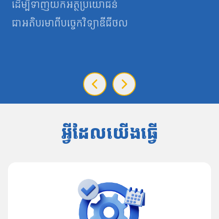
ដើម្បីទាញយកអត្ថប្រយោជន៍
ជាអតិបរមាពីបច្ចេកវិទ្យាឌីជីថល
អ្វីដែលយើងធ្វើ