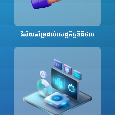
វិស័យគាំទ្រដល់សេដ្ឋកិច្ចឌីជីថល