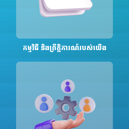
កម្មវិធី និងព្រឹត្តិការណ៍របស់យើង