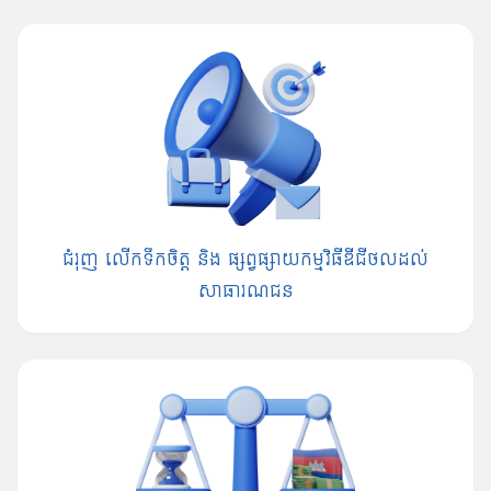
ជំរុញ លើកទឹកចិត្ត និង ផ្សព្វផ្សាយកម្មវិធីឌីជីថលដល់
សាធារណជន