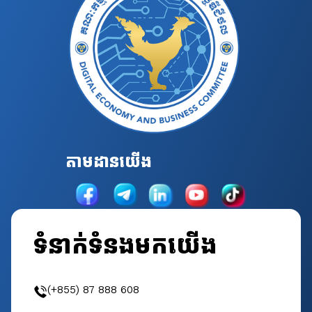
តាមដានយើង
ទំនាក់ទំនងមកយើង
(+855) 87 888 608