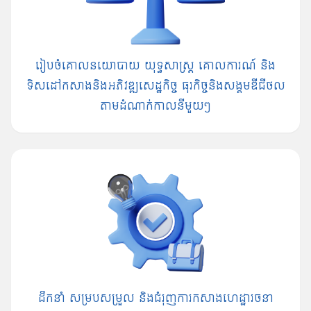
រៀបចំគោលនយោបាយ យុទ្ធសាស្រ្ត គោលការណ៍ និង
ទិសដៅកសាងនិងអភិវឌ្ឍសេដ្ឋកិច្ច ធុរកិច្ចនិងសង្គមឌីជីថល
តាមដំណាក់កាលនីមួយៗ
ដឹកនាំ សម្របសម្រួល និង​ជំរុញ​ការកសាង​ហេដ្ឋារចនា