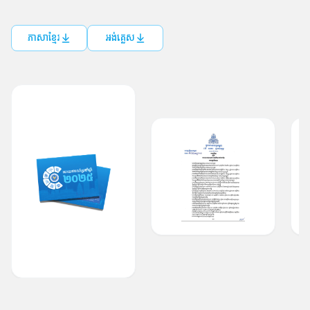
ភាសាខ្មែរ
អង់គ្លេស
ដៃគូរបស់យើង