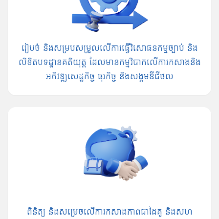
រៀបចំ និងសម្របសម្រួលលើការធ្វើវិសោធនកម្មច្បាប់ និង
លិខិតបទដ្ឋានគតិយុត្ត ដែលមានកម្មវិបាកលើការកសាងនិង
អភិវឌ្ឍសេដ្ឋកិច្ច ធុរកិច្ច និងសង្គមឌីជីថល
ពិនិត្យ និង​សម្រេច​លើ​ការកសាង​ភាព​ជា​ដៃគូ និង​សហ