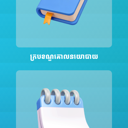
ក្របខណ្ឌគោលនយោបាយ