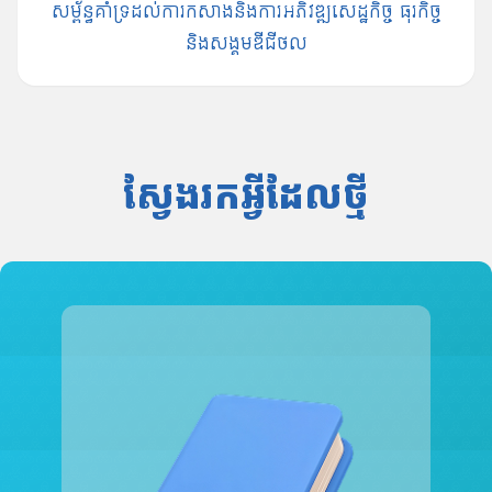
សម្ព័ន្ធ​គាំទ្រ​ដល់​ការកសាង​និង​ការអភិវឌ្ឍសេដ្ឋកិច្ច ធុរកិច្ច
និង​សង្គមឌីជីថល
ស្វែងរកអ្វីដែលថ្មី