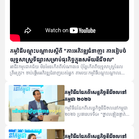
កម្មវិធីបណ្ដុះបណ្ដាលស្ដីពី "ការអភិវឌ្ឍជំនាញ៖ ការរៀបចំ
យុទ្ធសាស្ត្រទីផ្សារសម្រាប់ធុរកិច្ចក្នុងសម័យឌីជីថល"
អាជីវកម្មជោគជ័យ មិនមែនកើតពីសំណាងទេ ប៉ុន្តែកើតពីយុទ្ធសាស្ត្រដែល
ត្រឹមត្រូវ។ ចាប់ផ្តើមអភិវឌ្ឍជំនាញរបស់អ្នក តាមរយៈកម្មវិធីបណ្ដុះបណ្ដាលរយៈ
ពេល ៨ សប្ដាហ៍ ដើម្បីរៀបចំយុទ្ធសាស្ត្រទីផ្សារប្រកបដោយប្រសិទ្ធភាព និង
ជំរុញការរីកចម្រើនអាជីវកម្មរបស់អ្នក។
កម្មវិធីជជែកពីសេដ្ឋកិច្ចឌីជីថលនៅ
កម្ពុជា ២០២៦
កម្មវិធីជជែកពីសេដ្ឋកិច្ចឌីជីថលនៅកម្ពុជា
២០២៦ ប្រធានបទទី៤៖ “ថ្នាលផ្ទៀងផ្ទាត់
ឯកសារ៖ Verify.gov.kh ដំណោះ
ស្រាយឌីជីថល សម្រាប់ពលរដ្ឋ និង ធុរជន
ក្នុងការផ្ទៀងផ្ទាត់ឯកសារ” វាគ្មិនកិត្តិយស៖
កម្មវិធីជជែកពីសេដ្ឋកិច្ចឌីជីថលនៅ