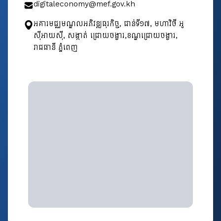
digitaleconomy@mef.gov.kh
អគារមជ្ឈមណ្ឌលអភិវឌ្ឍធុរកិច្ច, ជាន់ទី​១៧, មហាវិថី អូ
ស៊ីអាយស៊ី, សង្កាត់ ជ្រោយចង្វារ,ខណ្ឌជ្រោយចង្វារ,
រាជធានី ភ្នំពេញ