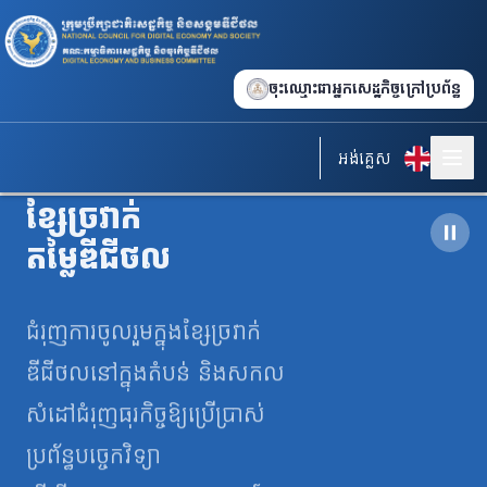
ចុះឈ្មោះជាអ្នកសេដ្ឋកិច្ចក្រៅប្រព័ន្ធ
អង់គ្លេស
ខ្សែច្រវាក់
តម្លៃឌីជីថល
ជំរុញ​ការចូលរួមក្នុង​​ខ្សែច្រវាក់​​
ឌីជីថល​​នៅ​ក្នុងតំបន់ និង​សកល​
សំដៅជំរុញ​ធុរកិច្ច​ឱ្យ​ប្រើប្រាស់​
ប្រព័ន្ធ​បច្ចេកវិទ្យា​