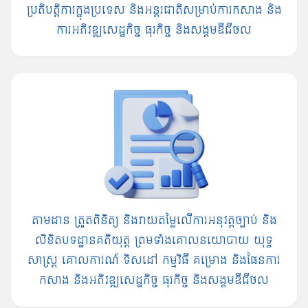
ប្រតិបត្តិការ​ក្នុង​ប្រទេស និង​អន្តរជាតិ​សម្រាប់​ការកសាង និង​
ការអភិវឌ្ឍសេដ្ឋកិច្ច ធុរកិច្ច និង​សង្គមឌីជីថល
តាមដាន ត្រួតពិនិត្យ និងវាយតម្លៃលើការអនុវត្តច្បាប់ និង
លិខិតបទដ្ឋានគតិយុត្ត ព្រមទាំងគោលនយោបាយ យុទ្ធ
សាស្រ្ត គោលការណ៍ ទិសដៅ កម្មវិធី គម្រោង និងផែនការ
កសាង និងអភិវឌ្ឍសេដ្ឋកិច្ច ធុរកិច្ច និងសង្គមឌីជីថល