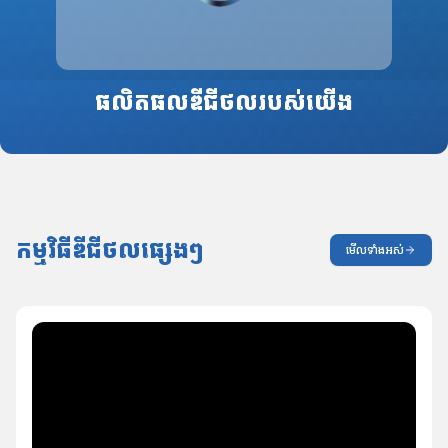
ផលិតផលឌីជីថលរបស់យើង
កម្មវិធីឌីជីថលផ្សេងៗ
មើលទាំងអស់