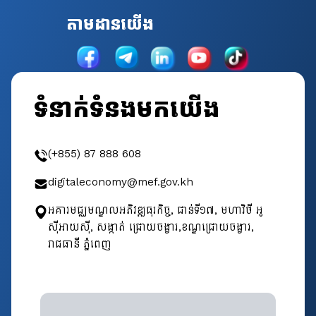
តាមដានយើង
ទំនាក់ទំនងមកយើង
(+855) 87 888 608
digitaleconomy@mef.gov.kh
អគារមជ្ឈមណ្ឌលអភិវឌ្ឍធុរកិច្ច, ជាន់ទី​១៧, មហាវិថី អូ
ស៊ីអាយស៊ី, សង្កាត់ ជ្រោយចង្វារ,ខណ្ឌជ្រោយចង្វារ,
រាជធានី ភ្នំពេញ