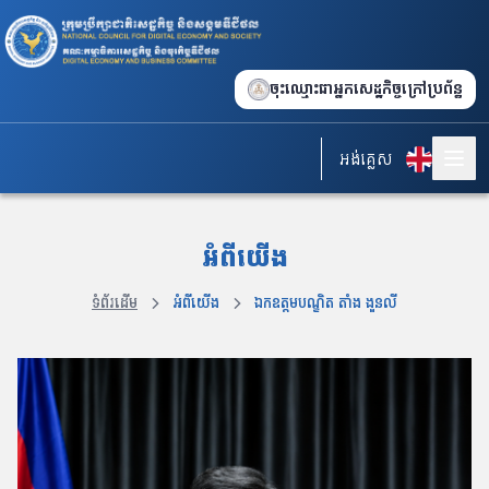
ចុះឈ្មោះជាអ្នកសេដ្ឋកិច្ចក្រៅប្រព័ន្ធ
អង់គ្លេស
អំពីយើង
ទំព័រដើម
អំពីយើង
ឯកឧត្តមបណ្ឌិត តាំង ងួនលី