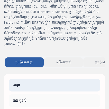
អត្តសញ្ញាណឌីជីថល (CamDigiKey), ប្រព័ន្ធចុះបញ្ជីអាជីវកម្មតាមថ្នាលបច្ចេកវិទ្យា
ព័ត៌មាន, ថ្នាលប្លុកឆេន (CamDL), អេភីអាយបំប្លែងរូបភាព ទៅអក្សរ (OCR),
អេភីអាយស្វែងរកតាមន័យ (Semantic Search), ថ្នាលទិន្នន័យធំក្នុងវិស័យ
សេដ្ឋកិច្ចនិងហិរញ្ញវត្ថុ (Data-EF) និង ប្រព័ន្ធវិក្កយបត្រអេឡិចត្រូនិកកម្ពុជា (e-
Invoicing) ជាដើម។ ឯកឧត្តមបណ្ឌិត បានបញ្ចប់ថ្នាក់បរិញ្ញាបត្រវិទ្យាសាស្រ្តកុំព្យូទ័រ
មកពីសាកលវិទ្យាល័យភូមិន្ទភ្នំពេញ ប្រទេសកម្ពុជា, ថ្នាក់អនុបណ្ឌិតបច្ចេកវិទ្យា
ព័ត៌មាននិងទូរគមនាគមន៍ មកពីសាកលវិទ្យាល័យ វាសេដា ប្រទេសជប៉ុន និង ថ្នាក់
បណ្ឌិតវិទ្យាសាស្រ្តកុំព្យូទ័រ មកពីសាកលវិទ្យាល័យបច្ចេកវិទ្យាដ្រេសឌិន
ប្រទេសអាល្លឺម៉ង់។
ប្រវត្តិរូបសង្ខេប
កម្រិតវប្បធម៌
ប្រវត្តិការងា
ឈ្មោះ
តាំង ងួនលី