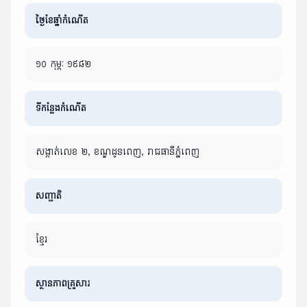
ថ្ងៃខែឆ្នាំកំណើត
១០ កុម្ភៈ ១៩៨២
ទីកន្លែងកំណើត
សង្កាត់លេខ ២, ខណ្ឌដូនពេញ, រាជធានីភ្នំពេញ
សញ្ជាតិ
ខ្មែរ
ស្ថានភាពគ្រួសារ