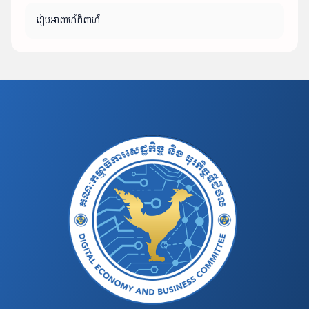
រៀបអាពាហ៍ពិពាហ៍