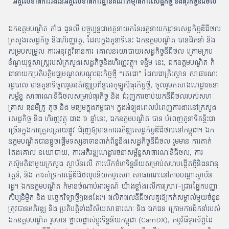
អគ្គលេខាធិការរងនៃអគ្គលេខាធិការដ្ឋានគណៈកម្មាធិការសេដ្ឋកិច្ច និងធុរកិច្ចឌីជីថល
ឯកឧត្តមបណ្ឌិត តាំង ងួនលី បច្ចុប្បន្នជាអគ្គនាយកនៃអគ្គនាយកដ្ឋានសេដ្ឋកិច្ចឌីជីថល
ក្រសួងសេដ្ឋកិច្ច និងហិរញ្ញវត្ថុ, ដែលក្នុងតួនាទីនេះ ឯកឧត្តមបណ្ឌិត បានដឹកនាំ និង
សម្របសម្រួល ការអនុវត្តវិធានការ គោលនយោបាយសេដ្ឋកិច្ចឌីជីថល ក្រោមក្រប
ខ័ណ្ឌយុទ្ធសាស្រ្តរបស់ក្រសួងសេដ្ឋកិច្ចនិងហិរញ្ញវត្ថុ។ ទន្ទឹម នេះ, ឯកឧត្តមបណ្ឌិត ក៏
ជានាយកប្រតិបត្តិមជ្ឈមណ្ឌលបណ្តុះធុរកិច្ចថ្មី “តេជោ” ដែលជាគ្រឹះស្ថាន សាធារណៈ
រដ្ឋបាល មានតួនាទីចូលរួមអភិវឌ្ឍប្រព័ន្ធអេកូឡូស៊ីធុរកិច្ចថ្មី, ចូលរួមកសាងហេដ្ឋារចនា
សម្ព័ន្ធ សាធារណៈឌីជីថលសម្រាប់ធុរកិច្ច និង ជំរុញការចាប់យកឌីជីថលរបស់សហ
គ្រាស ធុនមីក្រូ តូច និង មធ្យមក្នុងកម្ពុជា។ ក្នុងអំឡុងពេលបំពេញការងារនៅក្រសួង
សេដ្ឋកិច្ច និង ហិរញ្ញវត្ថុ ជាង ៦ ឆ្នាំនេះ, ឯកឧត្តមបណ្ឌិត បាន បំពេញតួនាទីគន្លឹះជា
ច្រើនក្នុងការត្រួសត្រាយផ្លូវ ជំរុញឲ្យមានការអភិឌ្ឍសេដ្ឋកិច្ចឌីជីថលនៅកម្ពុជា។ ឯក
ឧត្តមបណ្ឌិតបានផ្តួចផ្តើមទស្សនាទានពាក់ព័ន្ធនឹងសេដ្ឋកិច្ចឌីជីថល រួមមាន ការតាក់
តែងគោល នយោបាយ, ការអភិវឌ្ឍហេដ្ឋារចនាសម្ព័ន្ធសាធារណៈឌីជីថល, ការ
តស៊ូមតិជាមួយក្រសួង ស្ថាប័នលើ ការបើកចំហទិន្នន័យសម្រាប់សហបង្កើតថ្មីនិងនវានុ
វត្តន៍, និង ការគាំទ្រការធ្វើឌីជីថលូបនីយកម្មសេវា សាធារណៈនៅតាមបណ្តាស្ថាប័ន
រដ្ឋ។ ឯកឧត្តមបណ្ឌិត ក៏មានចំណាប់អារម្មណ៍ យ៉ាងខ្លាំងលើការស្រាវ-ជ្រាវផ្នែកបញ្ញា
សិប្បនិម្មិត និង បច្ចេកវិទ្យាថ្មីៗផងដែរ។ ផលិតផលឌីជីថលគួរឱ្យកត់សម្គាល់មួយចំនួន
ត្រូវបានអភិវឌ្ឍ និង ប្រតិបត្តិទាំងវិស័យសាធារណៈ និង ឯកជន ក្រោមការដឹកនាំរបស់
ឯកឧត្តមបណ្ឌិត រួមមាន ថ្នាលផ្លាស់ប្តូរទិន្នន័យកម្ពុជា (CamDX), កម្មវិធីទូរស័ព្ទដៃ