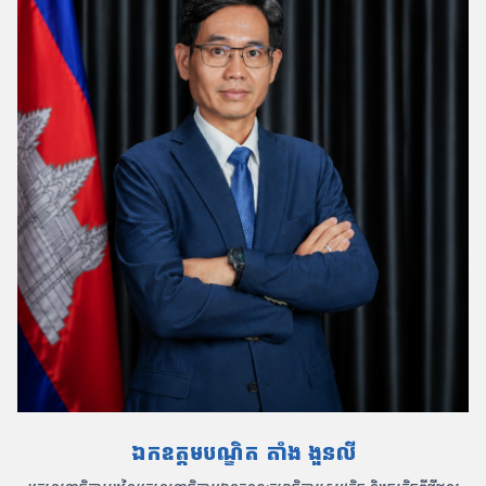
ឯកឧត្តមបណ្ឌិត តាំង ងួនលី