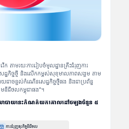
ើក តាមរយៈការរៀបចំមូលដ្ឋានគ្រឹះជំរុញការ
នសេដ្ឋកិច្ចថ្មី និងលើកកម្ពស់សុខុមាលភាពសង្គម តាម
ចន្ទល់កំណើនសេដ្ឋកិច្ចថ្មីផង និងជាប្រព័ន្ធ
គមឌីជីថលកម្ពុជាផង”។
ឌគោលនយោបាយនេះកំណត់យកគោលដៅចម្បងចំនួន ៥
ការជំរុញធុរកិច្ចឌីជីថល