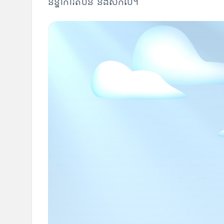
និន្នាការតំបន់ និងសកល។