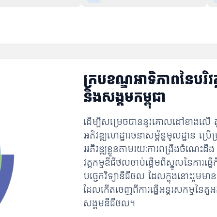
ក្របខណ្ឌអាទិភាពនៃបរិវត្
និងសង្គមកម្ពុជា
ដើម្បីសម្រេចបាននូវគោលដៅខាងលើ តួអង្
អភិវឌ្ឍហេដ្ឋារចនាសម្ព័ន្ធមូលដ្ឋាន ប
អភិវឌ្ឍខ្លួនតាមរយៈការពង្រឹងចំណេះដឹង ន
វត្តកម្មឌីជីថលចាប់ផ្ដើមពីស្នូលនៃការ
បច្ចេកវិទ្យាឌីជីថល ដែលក្នុងនោះរួមមាន
ដែលកើតចេញពីការធ្វើអន្តរសកម្មនៃតួអង្គស
សង្គមឌីជីថល។