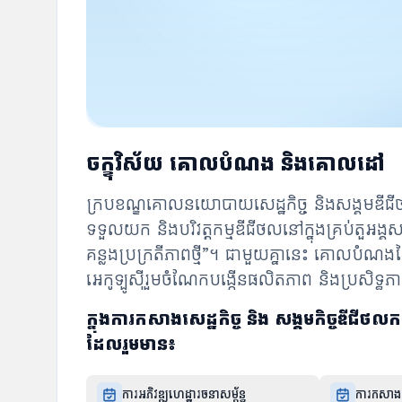
ចក្ខុវិស័យ គោលបំណង និងគោលដៅ
ក្របខណ្ឌគោលនយោបាយសេដ្ឋកិច្ច និងសង្គមឌីជីថលក
ទទួលយក និងបរិវត្តកម្មឌីជីថលនៅក្នុងគ្រប់តួអង្គស
គន្លងប្រក្រតីភាពថ្មី”។ ជាមួយគ្នានេះ គោលបំណង
អេកូឡូស៊ីរួមចំណែកបង្កើនផលិតភាព និងប្រសិទ្ធភ
ក្នុងការកសាងសេដ្ឋកិច្ច និង សង្គមកិច្ច
ដែលរួមមាន៖
ការអភិវឌ្ឍហេដ្ឋារចនាសម្ព័ន្ធ
ការកសាងព